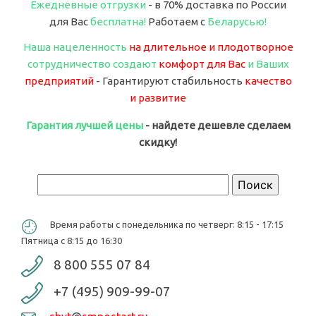
Ежедневные отгрузки
- в 70% доставка по России
для Вас
бесплатна!
Работаем с
Беларусью!
Наша нацеленность
на длительное и плодотворное
сотрудничество создают
комфорт для Вас
и Ваших
предприятий
- Гарантируют стабильность
качество
и развитие
Гарантия лучшей цены
- найдете дешевле сделаем
скидку!
Форма поиска
Поиск
Время работы с понедельника по четверг: 8:15 - 17:15
Пятница с 8:15 до 16:30
8 800 555 07 84
+7 (495) 909-99-07