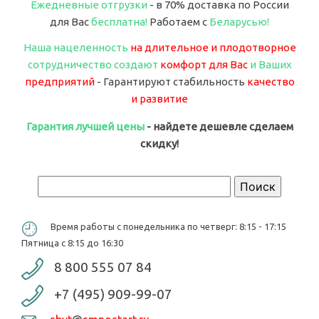
Ежедневные отгрузки
- в 70% доставка по России
для Вас
бесплатна!
Работаем с
Беларусью!
Наша нацеленность
на длительное и плодотворное
сотрудничество создают
комфорт для Вас
и Ваших
предприятий
- Гарантируют стабильность
качество
и развитие
Гарантия лучшей цены
- найдете дешевле сделаем
скидку!
Форма поиска
Поиск
Время работы с понедельника по четверг: 8:15 - 17:15
Пятница с 8:15 до 16:30
8 800 555 07 84
+7 (495) 909-99-07