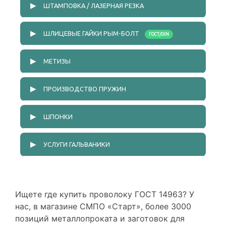
▶
ШТАМПОВКА / ЛАЗЕРНАЯ РЕЗКА
DIN СТАНДАРТЫ
ПРЕСС-МАСЛЕНКИ DIN 71412
▶
ШЛИЦЕВЫЕ ГАЙКИ РЫМ-БОЛТ
ГОСТ/DIN
▶
МЕТИЗЫ
▶
ПРОИЗВОДСТВО ПРУЖИН
▶
ШПОНКИ
▶
УСЛУГИ ГАЛЬВАНИКИ
Ищете где купить проволоку ГОСТ 14963? У
нас, в магазине СМПО «Старт», более 3000
позиций металлопроката и заготовок для