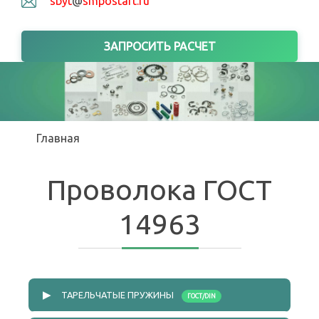
sbyt
@
smpostart.ru
ЗАПРОСИТЬ РАСЧЕТ
Вы здесь
Главная
Проволока ГОСТ
14963
▶
ТАРЕЛЬЧАТЫЕ ПРУЖИНЫ
ГОСТ/DIN