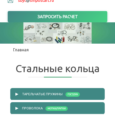
sbyt
@
smpostart.ru
ЗАПРОСИТЬ РАСЧЕТ
Вы здесь
Главная
Стальные кольца
▶
ТАРЕЛЬЧАТЫЕ ПРУЖИНЫ
ГОСТ/DIN
▶
ПРОВОЛОКА
МОТКИ/ПРУТКИ