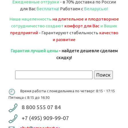
Ежедневные отгрузки
- в 70% доставка по России
для Вас
бесплатна!
Работаем с
Беларусью!
Наша нацеленность
на длительное и плодотворное
сотрудничество создают
комфорт для Вас
и Ваших
предприятий
- Гарантируют стабильность
качество
и развитие
Гарантия лучшей цены
- найдете дешевле сделаем
скидку!
Форма поиска
Поиск
Время работы с понедельника по четверг: 8:15 - 17:15
Пятница с 8:15 до 16:30
8 800 555 07 84
+7 (495) 909-99-07